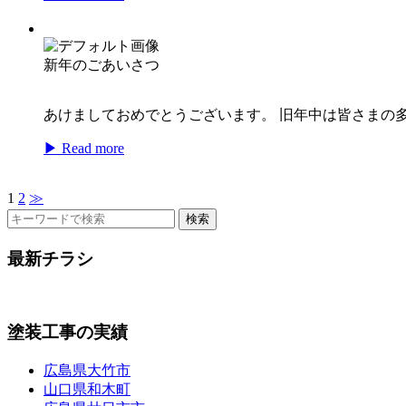
新年のごあいさつ
あけましておめでとうございます。 旧年中は皆さまの
▶ Read more
1
2
≫
検索
最新チラシ
塗装工事の実績
広島県大竹市
山口県和木町