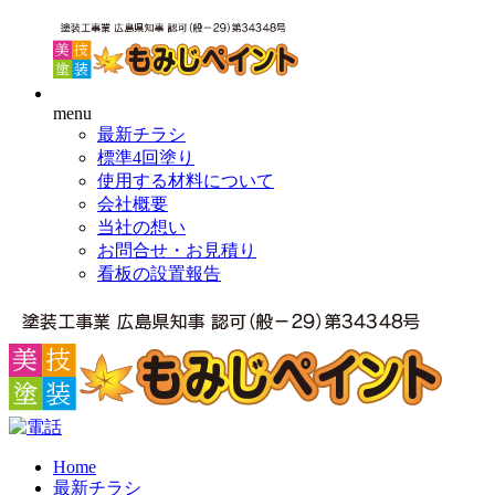
menu
最新チラシ
標準4回塗り
使用する材料について
会社概要
当社の想い
お問合せ・お見積り
看板の設置報告
Home
最新チラシ